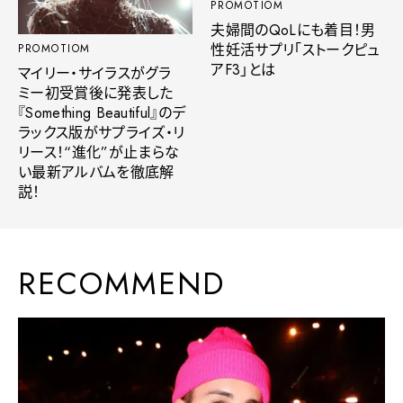
PROMOTIOM
夫婦間のQoLにも着目！男
性妊活サプリ「ストークピュ
PROMOTIOM
アF3」とは
マイリー・サイラスがグラ
ミー初受賞後に発表した
『Something Beautiful』のデ
ラックス版がサプライズ・リ
リース！“進化”が止まらな
い最新アルバムを徹底解
説！
RECOMMEND