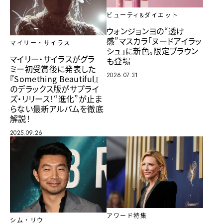
ビューティ&ダイエット
ウォンジョンヨの“透け
感”マスカラ「ヌードアイラッ
マイリー・サイラス
シュ」に新色。限定ブラウン
マイリー・サイラスがグラ
も登場
ミー初受賞後に発表した
2026.07.31
『Something Beautiful』
のデラックス版がサプライ
ズ・リリース！“進化”が止ま
らない最新アルバムを徹底
解説！
2025.09.26
アワード特集
シム・リウ