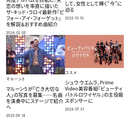
して、女性として輝く“今”に
恋の想いを率直に描いた
迫る
ザ・キッド・ラロイ最新作『ビ
フォー・アイ・フォーゲット』
2025.10.10
を解説＆おすすめ曲紹介
2026.02.05
コスメ
マルーン5
シュウ ウエムラ、Prime
Video美容番組『ビューティ
マルーン５が「亡き大切な
バトルロワイヤル』の主役級
人」の写真を募集──名曲
スポンサーに
を演奏中にステージで紹介
へ
2026.07.31
2025.09.18