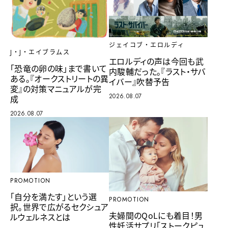
ジェイコブ・エロルディ
J・J・エイブラムス
エロルディの声は今回も武
「恐竜の卵の味」まで書いて
内駿輔だった。『ラスト・サバ
ある。『オークストリートの異
イバー』吹替予告
変』の対策マニュアルが完
2026.08.07
成
2026.08.07
PROMOTION
「自分を満たす」という選
PROMOTION
択。世界で広がるセクシュア
夫婦間のQoLにも着目！男
ルウェルネスとは
性妊活サプリ「ストークピュ