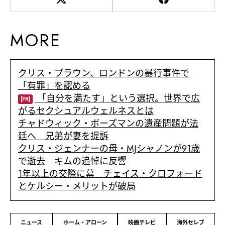
MORE
クリス・ブラウン、ロンドンの暴行事件で
「有罪」を認める
「自分を満たす」という選択。世界で広
[PR]
がるセクシュアルウェルネスとは
チャドウィック・ボーズマンの遺産問題が法
廷へ 兄弟が妻を提訴
クリス・ジェンナーの母・MJシャノンが91歳
で逝去 キムの追悼に反響
1年以上の交際に幕 チェイス・クロフォード
とケルシー・メリットが破局
ニュース
ホーム・アローン
映画テレビ
海外セレブ