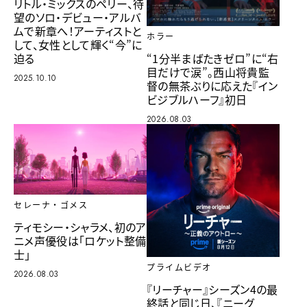
リトル・ミックスのペリー、待
望のソロ・デビュー・アルバ
ムで新章へ！アーティストと
ホラー
して、女性として輝く“今”に
迫る
“1分半まばたきゼロ”に“右
目だけで涙”。西山将貴監
2025.10.10
督の無茶ぶりに応えた『イン
ビジブルハーフ』初日
2026.08.03
セレーナ・ゴメス
ティモシー・シャラメ、初のア
ニメ声優役は「ロケット整備
士」
プライムビデオ
2026.08.03
『リーチャー』シーズン4の最
終話と同じ日、『ニーグ