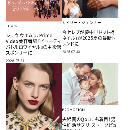
カイリー・ジェンナー
コスメ
今セレブが夢中！「ドット柄
シュウ ウエムラ、Prime
ネイル」が2025夏の最新ト
Video美容番組『ビューティ
レンドに
バトルロワイヤル』の主役級
スポンサーに
2025.07.30
2026.07.31
PROMOTION
夫婦間のQoLにも着目！男
性妊活サプリ「ストークピュ