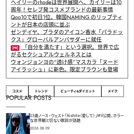
ヘイリーのrhodeは世界展開へ、カイリーは10
周年！セレブ発コスメブランドの最新事情
Qoo10で初日1位。韓国NAMING.のリップティ
ントが日本の店頭に並ぶ
ゼンデイヤ、プラダのアイコン香水「パラドッ
クス」グローバルアンバサダーに就任
「自分を満たす」という選択。世界で広
[PR]
がるセクシュアルウェルネスとは
ウォンジョンヨの“透け感”マスカラ「ヌード
アイラッシュ」に新色。限定ブラウンも登場
コスメ
トレンド
ビューティ&ダイエット
メイク
POPULAR POSTS
13歳ノース・ウェスト「Aishite（愛して）」MV公開、ホラー
な世界観と切ない歌詞が話題
2026.08.09