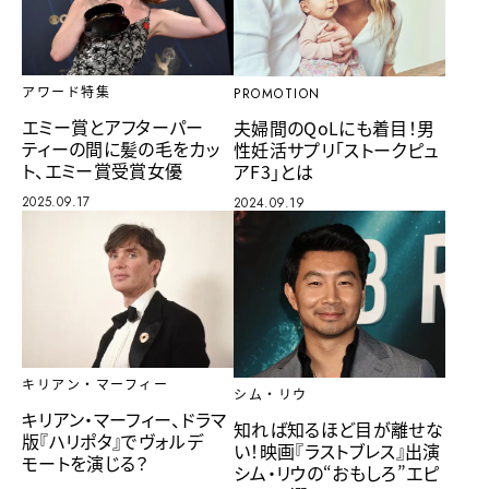
アワード特集
PROMOTION
エミー賞とアフターパー
夫婦間のQoLにも着目！男
ティーの間に髪の毛をカッ
性妊活サプリ「ストークピュ
ト、エミー賞受賞女優
アF3」とは
2025.09.17
2024.09.19
キリアン・マーフィー
シム・リウ
キリアン・マーフィー、ドラマ
知れば知るほど目が離せな
版『ハリポタ』でヴォルデ
い！映画『ラストブレス』出演
モートを演じる？
シム・リウの“おもしろ”エピ