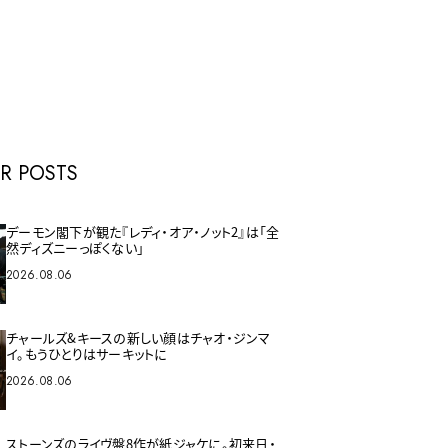
E
R POSTS
デーモン閣下が観た『レディ・オア・ノット2』は「全
然ディズニーっぽくない」
2026.08.06
チャールズ&キースの新しい顔はチャオ・ジンマ
イ。もうひとりはサーキットに
2026.08.06
ストーンズのライヴ盤8作が紙ジャケに。初来日・