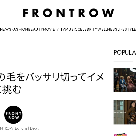
NEWS
FASHION
BEAUTY
MOVIE / TV
MUSIC
CELEBRITY
WELLNESS
LIFESTYL
POPULA
髪の毛をバッサリ切ってイメ
に挑む
NTROW Editorial Dept.