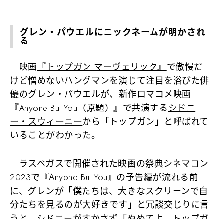
グレン・パウエルにニックネームが明かされ
る
映画
『トップガン マーヴェリック』
で傲慢だ
けど憎めないハングマンを演じて注目を浴びた俳
優の
グレン・パウエル
が、新作ロマコメ映画
『Anyone But You（原題）』で共演する
シドニ
ー・スウィーニー
から「トップガン」と呼ばれて
いることがわかった。
ラスベガスで開催された映画の祭典シネマコン
2023で『Anyone But You』の予告編が流れる前
に、グレンが「僕たちは、大きなスクリーンで自
分たちを見るのが大好きです」と冗談交じりに言
うと、シドニーがすかさず「やめてよ、トップガ