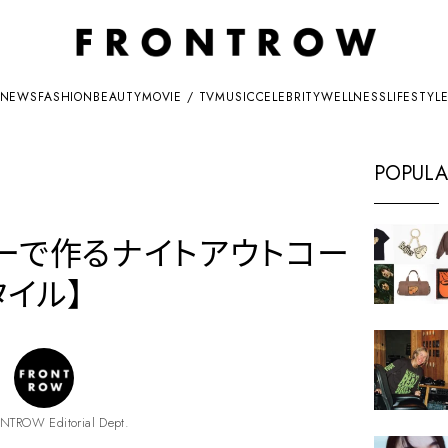
NEWS
FASHION
BEAUTY
MOVIE / TV
MUSIC
CELEBRITY
WELLNESS
LIFESTYL
POPULA
ラーで作るナイトアウトコー
イル】
NTROW Editorial Dept.