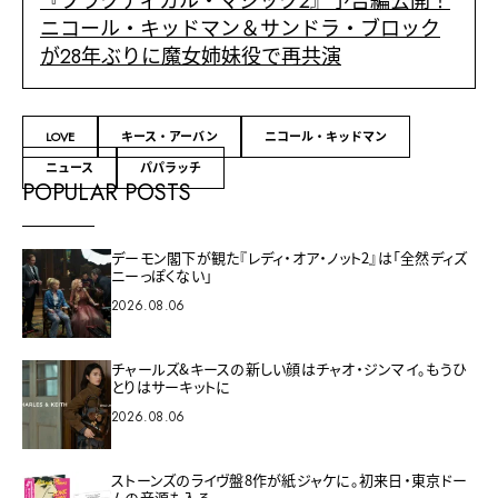
『プラクティカル・マジック2』予告編公開！
ニコール・キッドマン＆サンドラ・ブロック
が28年ぶりに魔女姉妹役で再共演
LOVE
キース・アーバン
ニコール・キッドマン
ニュース
パパラッチ
POPULAR POSTS
デーモン閣下が観た『レディ・オア・ノット2』は「全然ディズ
ニーっぽくない」
2026.08.06
チャールズ&キースの新しい顔はチャオ・ジンマイ。もうひ
とりはサーキットに
2026.08.06
ストーンズのライヴ盤8作が紙ジャケに。初来日・東京ドー
ムの音源も入る