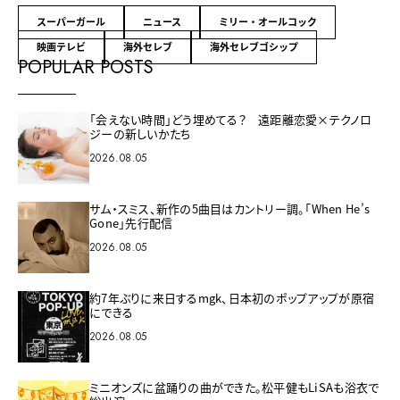
スーパーガール
ニュース
ミリー・オールコック
映画テレビ
海外セレブ
海外セレブゴシップ
POPULAR POSTS
「会えない時間」どう埋めてる？ 遠距離恋愛×テクノロ
ジーの新しいかたち
2026.08.05
サム・スミス、新作の5曲目はカントリー調。「When He’s
Gone」先行配信
2026.08.05
約7年ぶりに来日するmgk、日本初のポップアップが原宿
にできる
2026.08.05
ミニオンズに盆踊りの曲ができた。松平健もLiSAも浴衣で