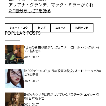
アリアナ・グランデ、マック・ミラーがくれ
た“自分らしさ”を語る
ジュード・ロウ
セレブ
ニュース
映画テレビ
POPULAR POSTS
4日前の新曲は静かだった。エリー・ゴールディングがレイ
ヴに振り切る
2026.08.07
『KPOPガールズ！』ミラの歌声は彼女。オードリー・ヌナ2年
ぶりの新曲
2026.08.07
骨だったウサギに肉がついていく。『スターヴ・エイカー 召
喚』日本版予告
2026.08.07