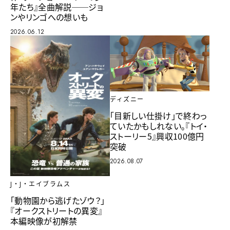
年たち』全曲解説──ジョ
ンやリンゴへの想いも
2026.06.12
ディズニー
「目新しい仕掛け」で終わっ
ていたかもしれない。『トイ・
ストーリー5』興収100億円
突破
2026.08.07
J・J・エイブラムス
「動物園から逃げたゾウ？」
『オークストリートの異変』
本編映像が初解禁