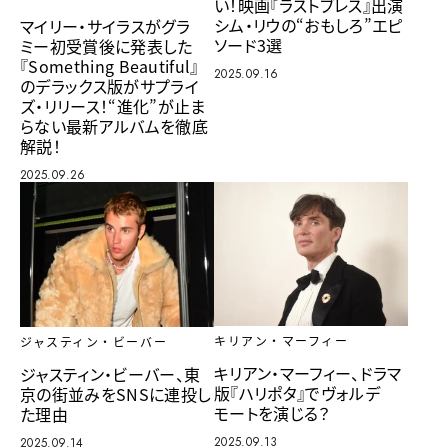
い！映画『ラストブレス』出演
シム・リウの“おもしろ”エピ
マイリー・サイラスがグラ
ソード3選
ミー初受賞後に発表した
『Something Beautiful』
2025.09.16
のデラックス版がサプライ
ズ・リリース！“進化”が止ま
らない最新アルバムを徹底
解説！
2025.09.26
キリアン・マーフィー
ジャスティン・ビーバー
キリアン・マーフィー、ドラマ
ジャスティン・ビーバー、東
版『ハリポタ』でヴォルデ
京の街並みをSNSに連投し
モートを演じる？
た理由
2025.09.13
2025.09.14