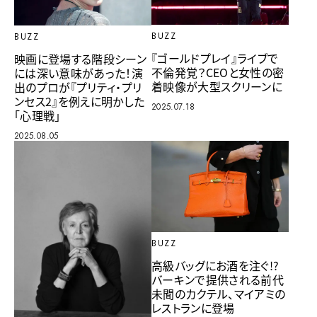
BUZZ
BUZZ
『ゴールドプレイ』ライブで
映画に登場する階段シーン
不倫発覚？CEOと女性の密
には深い意味があった！演
着映像が大型スクリーンに
出のプロが『プリティ・プリ
ンセス2』を例えに明かした
2025.07.18
「心理戦」
2025.08.05
BUZZ
高級バッグにお酒を注ぐ!?
バーキンで提供される前代
未聞のカクテル、マイアミの
レストランに登場