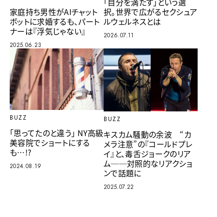
「自分を満たす」という選
択。世界で広がるセクシュア
家庭持ち男性がAIチャット
ルウェルネスとは
ボットに求婚するも、パート
ナーは『浮気じゃない』
2026.07.11
2025.06.23
BUZZ
BUZZ
「思ってたのと違う」 NY高級
キスカム騒動の余波 “カ
美容院でショートにする
メラ注意”の『コールドプレ
も…!?
イ』と、毒舌ジョークのリア
ム──対照的なリアクショ
2024.08.19
ンで話題に
2025.07.22