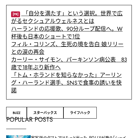
「自分を満たす」という選択。世界で広
[PR]
がるセクシュアルウェルネスとは
ハーランドの応援歌、90分ループ配信へ。W
杯後も日本のショートで1位
フィル・コリンズ、生死の境を告白 娘リリー
との涙の再会
カーリー・サイモン、パーキンソン病公表 83
歳で18年ぶり新作へ
「トム・ホランドを知らなかった」アーリン
グ・ハーランド選手、SNSで食事の誘いを快
諾
BUZZ
スターバックス
ライフハック
POPULAR POSTS
実写版のタマトアはもっと光った。ROLLYが歌う「シャイ