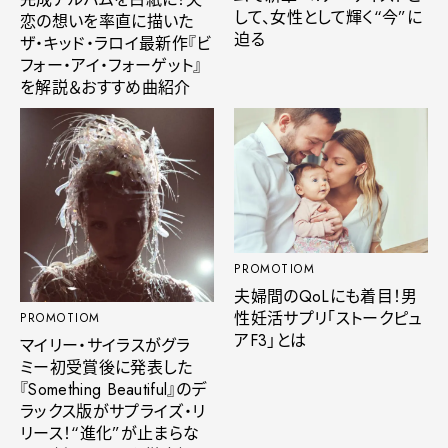
して、女性として輝く“今”に
恋の想いを率直に描いた
迫る
ザ・キッド・ラロイ最新作『ビ
フォー・アイ・フォーゲット』
を解説＆おすすめ曲紹介
PROMOTIOM
夫婦間のQoLにも着目！男
性妊活サプリ「ストークピュ
PROMOTIOM
アF3」とは
マイリー・サイラスがグラ
ミー初受賞後に発表した
『Something Beautiful』のデ
ラックス版がサプライズ・リ
リース！“進化”が止まらな