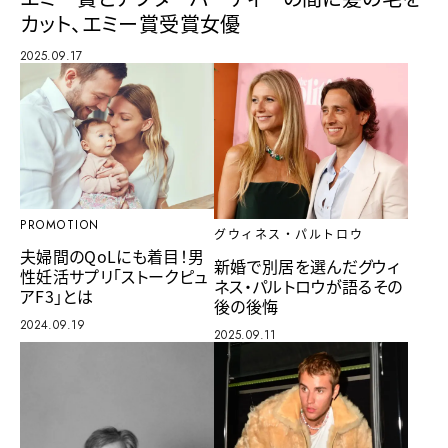
カット、エミー賞受賞女優
2025.09.17
PROMOTION
グウィネス・パルトロウ
夫婦間のQoLにも着目！男
新婚で別居を選んだグウィ
性妊活サプリ「ストークピュ
ネス・パルトロウが語るその
アF3」とは
後の後悔
2024.09.19
2025.09.11