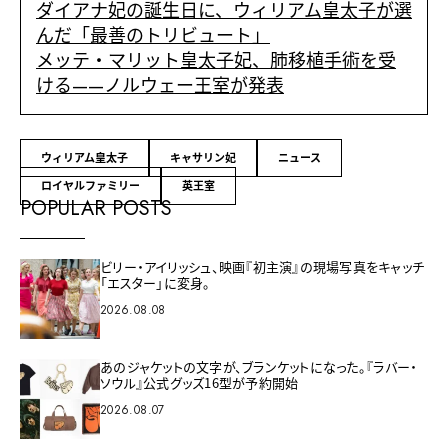
ダイアナ妃の誕生日に、ウィリアム皇太子が選
んだ「最善のトリビュート」
メッテ・マリット皇太子妃、肺移植手術を受
ける——ノルウェー王室が発表
ウィリアム皇太子
キャサリン妃
ニュース
ロイヤルファミリー
英王室
POPULAR POSTS
ビリー・アイリッシュ、映画『初主演』の現場写真をキャッチ
「エスター」に変身。
2026.08.08
あのジャケットの文字が、ブランケットになった。『ラバー・
ソウル』公式グッズ16型が予約開始
2026.08.07