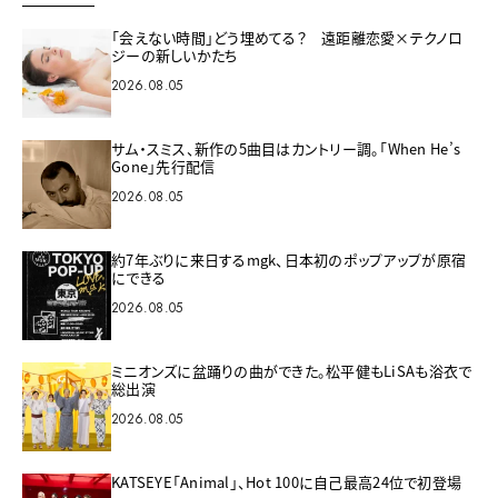
「会えない時間」どう埋めてる？ 遠距離恋愛×テクノロ
ジーの新しいかたち
2026.08.05
サム・スミス、新作の5曲目はカントリー調。「When He’s
Gone」先行配信
2026.08.05
約7年ぶりに来日するmgk、日本初のポップアップが原宿
にできる
2026.08.05
ミニオンズに盆踊りの曲ができた。松平健もLiSAも浴衣で
総出演
2026.08.05
KATSEYE「Animal」、Hot 100に自己最高24位で初登場