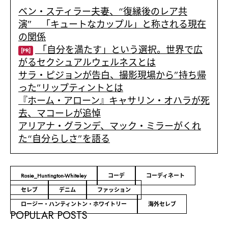
ベン・スティラー夫妻、“復縁後のレア共
演” 「キュートなカップル」と称される現在
の関係
「自分を満たす」という選択。世界で広
[PR]
がるセクシュアルウェルネスとは
サラ・ピジョンが告白、撮影現場から”持ち帰
った”リップティントとは
『ホーム・アローン』キャサリン・オハラが死
去、マコーレが追悼
アリアナ・グランデ、マック・ミラーがくれ
た“自分らしさ”を語る
Rosie_Huntington-Whiteley
コーデ
コーディネート
セレブ
デニム
ファッション
ロージー・ハンティントン・ホワイトリー
海外セレブ
POPULAR POSTS