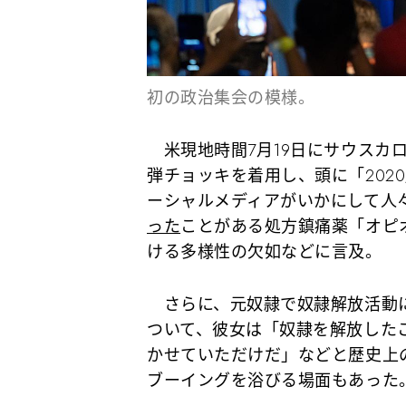
初の政治集会の模様。
米現地時間7月19日にサウスカ
弾チョッキを着用し、頭に「202
ーシャルメディアがいかにして人
った
ことがある処方鎮痛薬「オピ
ける多様性の欠如などに言及。
さらに、元奴隷で奴隷解放活動に
ついて、彼女は「奴隷を解放した
かせていただけだ」などと歴史上
ブーイングを浴びる場面もあった