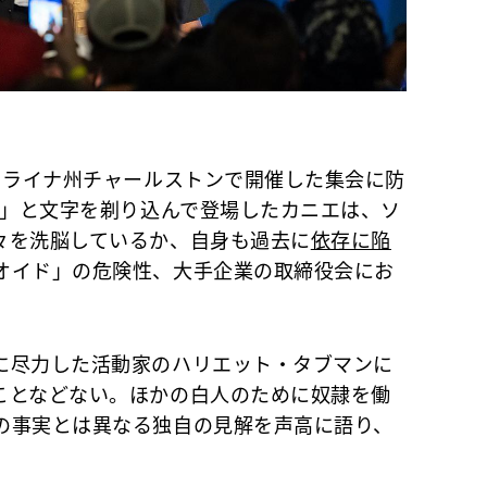
ロライナ州チャールストンで開催した集会に防
0」と文字を剃り込んで登場したカニエは、ソ
々を洗脳しているか、自身も過去に
依存に陥
オイド」の危険性、大手企業の取締役会にお
尽力した活動家のハリエット・タブマンに
ことなどない。ほかの白人のために奴隷を働
の事実とは異なる独自の見解を声高に語り、
。