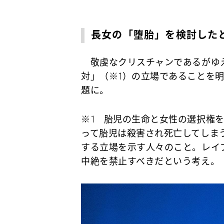
長女の「堕胎」を検討した
敬虔なクリスチャンであるがゆ
対」（※1）の立場であることを
題に。
※1 胎児の生命と女性の選択権
って胎児は殺害され死亡してしま
する立場を示す人々のこと。レイ
中絶を禁止すべきだという考え。