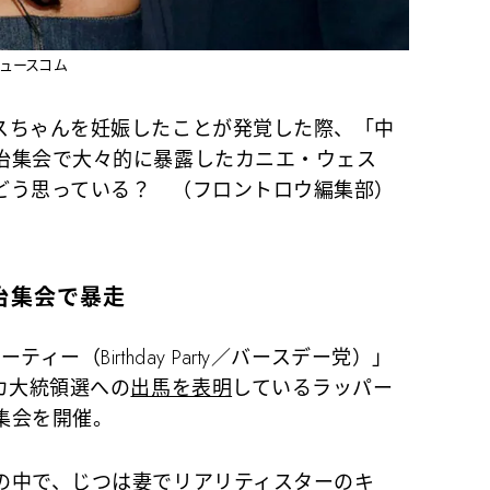
ニュースコム
スちゃんを妊娠したことが発覚した際、「中
治集会で大々的に暴露したカニエ・ウェス
どう思っている？ （フロントロウ編集部）
治集会で暴走
（Birthday Party／バースデー党）」
カ大統領選への
出馬を表明
しているラッパー
集会を開催。
中で、じつは妻でリアリティスターの
キ