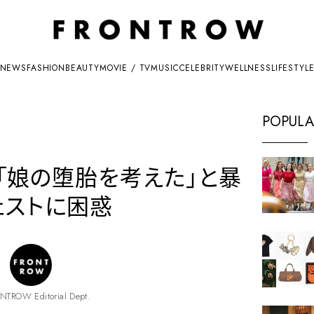
NEWS
FASHION
BEAUTY
MOVIE / TV
MUSIC
CELEBRITY
WELLNESS
LIFESTYL
POPULA
、「娘の堕胎を考えた」と暴
ェストに困惑
NTROW Editorial Dept.